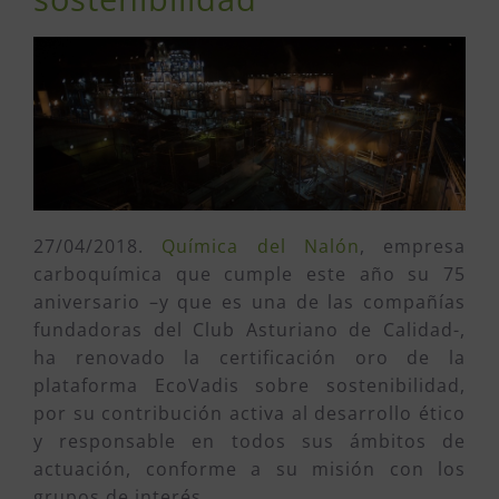
27/04/2018.
Química del Nalón
, empresa
carboquímica que cumple este año su 75
aniversario –y que es una de las compañías
fundadoras del Club Asturiano de Calidad-,
ha renovado la certificación oro de la
plataforma EcoVadis sobre sostenibilidad,
por su contribución activa al desarrollo ético
y responsable en todos sus ámbitos de
actuación, conforme a su misión con los
grupos de interés.