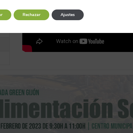
e
ar
Rechazar
Ajustes