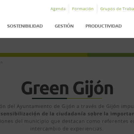
Agenda
Formación
Grupos de Traba
SOSTENIBILIDAD
GESTIÓN
PRODUCTIVIDAD
ón
Green Gijón
ción del Ayuntamiento de Gijón a través de Gijón impu
a
sensibilización de la ciudadanía sobre la importan
aciones del municipio que destacan como referentes e
intercambio de experiencias.