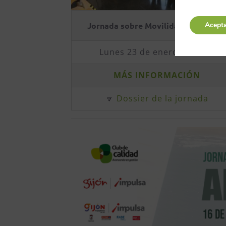
Jornada sobre Movilidad Sostenibl
Acept
Lunes 23 de enero de 2023
MÁS INFORMACIÓN
🔽
Dossier de la jornada