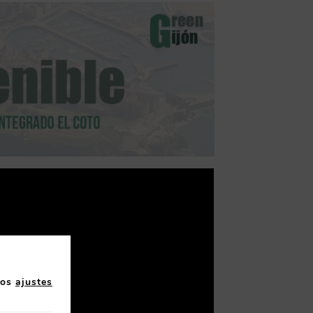
los
ajustes