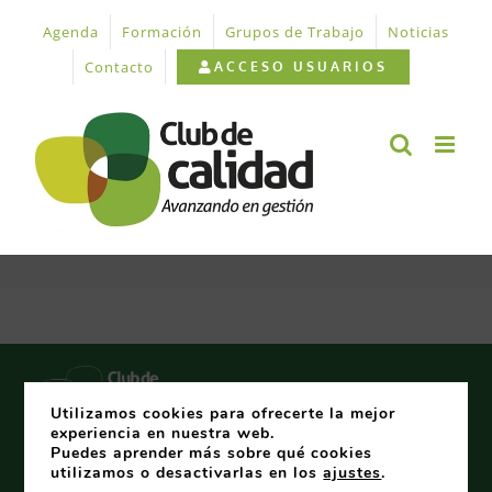
Saltar
Agenda
Formación
Grupos de Trabajo
Noticias
al
contenido
Contacto
ACCESO USUARIOS
Certificaciones
Promotores
Utilizamos cookies para ofrecerte la mejor
experiencia en nuestra web.
Puedes aprender más sobre qué cookies
© 2026 CLUB ASTURIANO DE CALIDAD Parque Empresarial de
utilizamos o desactivarlas en los
ajustes
.
Asipo · C/Secundino Roces Riera Portal 1, Piso 2, Oficina 3