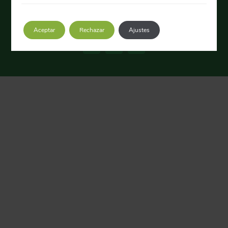
33428 Llanera · Tlfn.:
985 980 188
·
infocalidad@clubcalidad.com
Aviso Legal
|
Política de Privacidad
|
Política de Cookies
|
Desarrollo y diseño:
PFS Grupo
Aceptar
Rechazar
Ajustes
Instagram
LinkedIn
YouTube