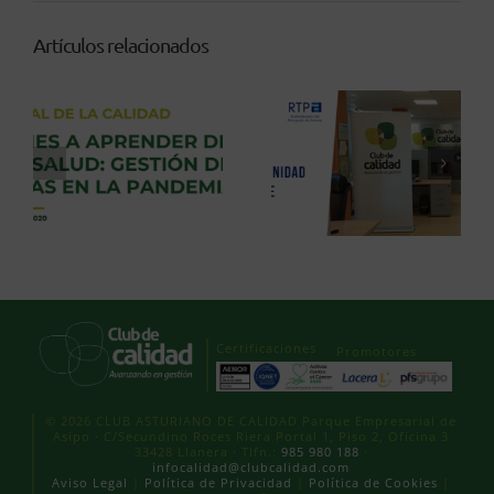
Artículos relacionados
Certificaciones
Promotores
© 2026 CLUB ASTURIANO DE CALIDAD Parque Empresarial de
Asipo · C/Secundino Roces Riera Portal 1, Piso 2, Oficina 3
33428 Llanera · Tlfn.:
985 980 188
·
infocalidad@clubcalidad.com
Aviso Legal
|
Política de Privacidad
|
Política de Cookies
|