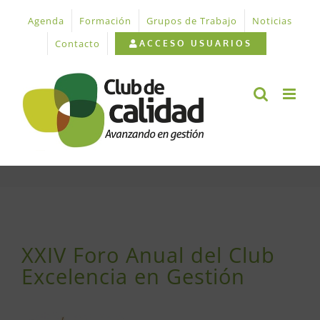
Saltar
Agenda
Formación
Grupos de Trabajo
Noticias
al
contenido
Contacto
ACCESO USUARIOS
Ver
imagen
XXIV Foro Anual del Club
más
Excelencia en Gestión
grande