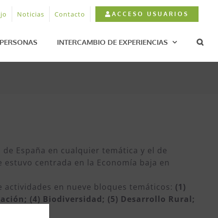
jo
Noticias
Contacto
ACCESO USUARIOS
PERSONAS
INTERCAMBIO DE EXPERIENCIAS
 de España en cualquier temática y el de
e estuvo centrada en la Economía baja en
de actividades en nueve bloques temáticos:
(1)
ción; (4) Biodiversidad; (5) Desarrollo Rural;