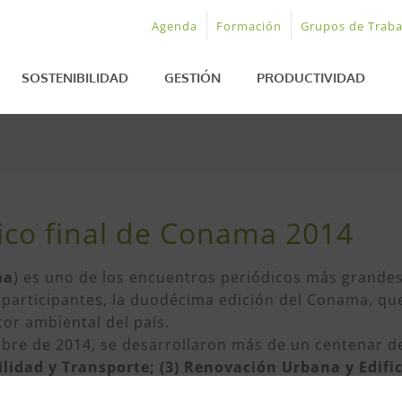
Agenda
Formación
Grupos de Traba
SOSTENIBILIDAD
GESTIÓN
PRODUCTIVIDAD
ico final de Conama 2014
ma
) es uno de los encuentros periódicos más grandes
0 participantes, la duodécima edición del Conama, qu
tor ambiental del país.
embre de 2014, se desarrollaron más de un centenar 
ilidad y Transporte; (3) Renovación Urbana y Edifica
enestar; (8) Agua; y (9) Economía y Sociedad
.