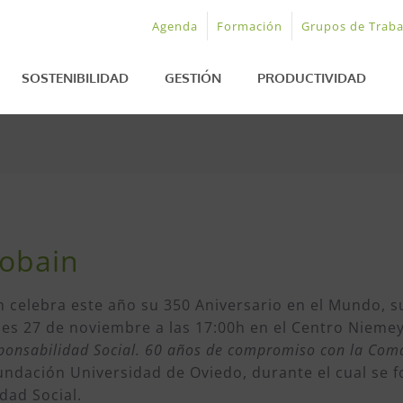
Agenda
Formación
Grupos de Traba
SOSTENIBILIDAD
GESTIÓN
PRODUCTIVIDAD
Gobain
 celebra este año su 350 Aniversario en el Mundo, s
rnes 27 de noviembre a las 17:00h en el Centro Nieme
ponsabilidad Social. 60 años de compromiso con la Com
Fundación Universidad de Oviedo, durante el cual se f
dad Social.