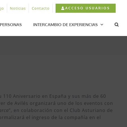
jo
Noticias
Contacto
ACCESO USUARIOS
PERSONAS
INTERCAMBIO DE EXPERIENCIAS
u 110 Aniversario en España y sus más de 60
yer de Avilés organizará uno de los eventos con
arca
”, en colaboración con el Club Asturiano de
ormalizará el ingreso de la compañía en el