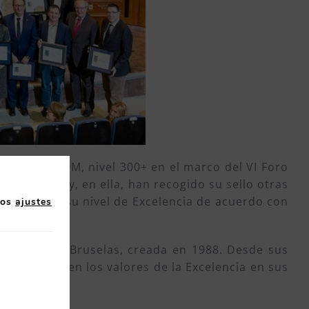
Europea EFQM, nivel 300+ en el marco del VI Foro
 en Madrid y, en ella, han recogido su sello otras
n externa, su nivel de Excelencia de acuerdo con
los
ajustes
con sede en Bruselas, creada en 1988. Desde sus
 que apliquen los valores de la Excelencia en sus