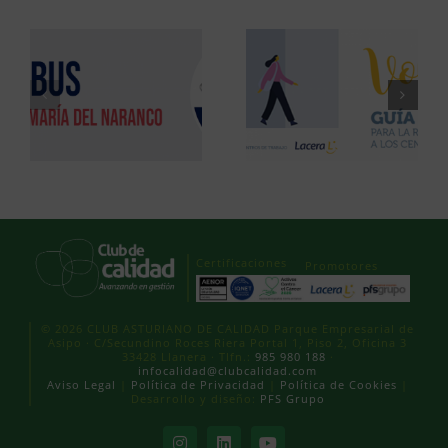
Certificaciones
Promotores
© 2026 CLUB ASTURIANO DE CALIDAD Parque Empresarial de
Asipo · C/Secundino Roces Riera Portal 1, Piso 2, Oficina 3
33428 Llanera · Tlfn.:
985 980 188
·
infocalidad@clubcalidad.com
Aviso Legal
|
Política de Privacidad
|
Política de Cookies
|
Desarrollo y diseño:
PFS Grupo