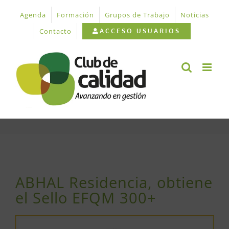
Saltar
Agenda
Formación
Grupos de Trabajo
Noticias
al
contenido
Contacto
ACCESO USUARIOS
Ver
imagen
ABHAL Residencia, obtiene
más
el Sello EFQM 300+
grande