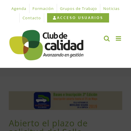
Saltar
Agenda
Formación
Grupos de Trabajo
Noticias
al
contenido
Contacto
ACCESO USUARIOS
Ver
imagen
más
grande
Abierto el plazo de