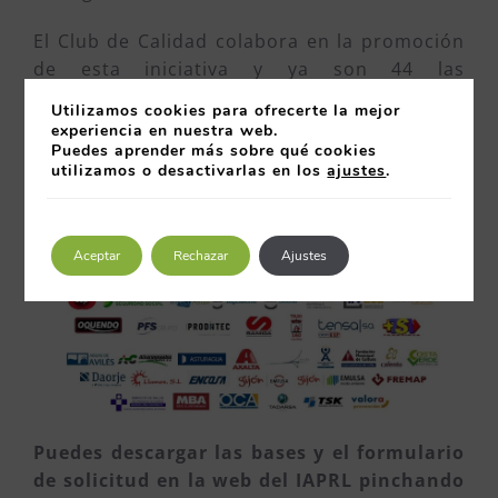
El Club de Calidad colabora en la promoción
de esta iniciativa y ya son 44 las
organizaciones que disponen de este
Utilizamos cookies para ofrecerte la mejor
distintivo.
experiencia en nuestra web.
Puedes aprender más sobre qué cookies
utilizamos o desactivarlas en los
ajustes
.
Aceptar
Rechazar
Ajustes
Puedes descargar las bases y el formulario
de solicitud en la web del IAPRL pinchando