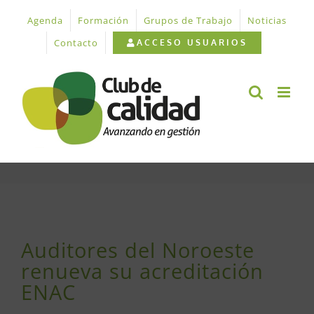
Saltar
Agenda
Formación
Grupos de Trabajo
Noticias
al
contenido
Contacto
ACCESO USUARIOS
Ver
imagen
Auditores del Noroeste
más
renueva su acreditación
grande
ENAC