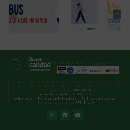
Certificaciones
Promotores
© 2026 CLUB ASTURIANO DE CALIDAD Parque Empresarial de
Asipo · C/Secundino Roces Riera Portal 1, Piso 2, Oficina 3
33428 Llanera · Tlfn.:
985 980 188
·
infocalidad@clubcalidad.com
Aviso Legal
|
Política de Privacidad
|
Política de Cookies
|
Desarrollo y diseño:
PFS Grupo
Instagram
LinkedIn
YouTube