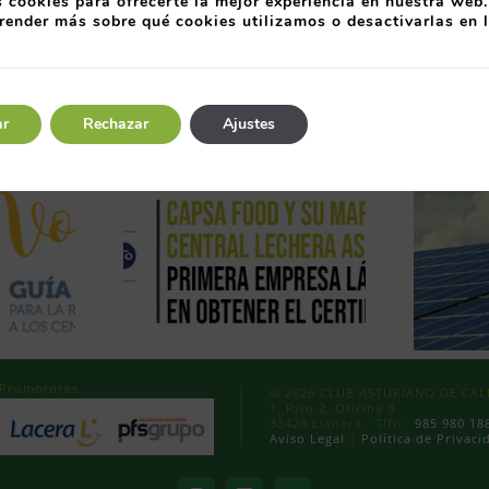
 cookies para ofrecerte la mejor experiencia en nuestra web.
render más sobre qué cookies utilizamos o desactivarlas en 
ar
Rechazar
Ajustes
Promotores
© 2026 CLUB ASTURIANO DE CALID
1, Piso 2, Oficina 3
33428 Llanera · Tlfn.:
985 980 18
Aviso Legal
|
Política de Privaci