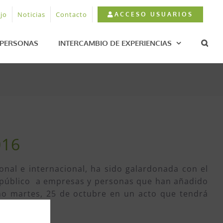
jo
Noticias
Contacto
ACCESO USUARIOS
PERSONAS
INTERCAMBIO DE EXPERIENCIAS
016
onal e internacional, ha sido galardonada con el
 público a empresas y personas que han añadido
imo martes, 25 de octubre en un acto que tendrá