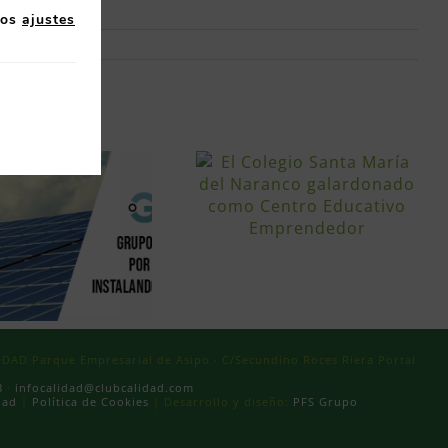
los
ajustes
AD Parque Empresarial de Asipo · C/Secundino Roces Riera Portal
8
·
infocalidad@clubcalidad.com
dad
|
Política de Cookies
| Desarrollo y diseño:
PFS Grupo