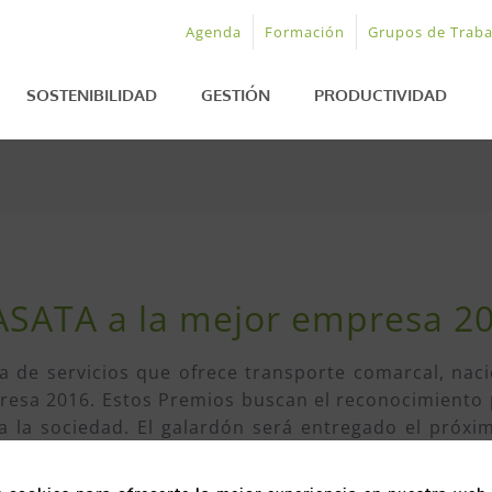
Agenda
Formación
Grupos de Traba
SOSTENIBILIDAD
GESTIÓN
PRODUCTIVIDAD
 ASATA a la mejor empresa 2
a de servicios que ofrece transporte comarcal, naci
resa 2016. Estos Premios buscan el reconocimiento
 a la sociedad. El galardón será entregado el próx
uista de Oviedo a partir de las 19:00h