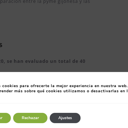
paración entre la pyme gijonesa y las
s
20, se han evaluado un total de 40
sultados de las tres ediciones del proyecto en
 cookies para ofrecerte la mejor experiencia en nuestra web.
ión son, por este orden, la estrategia (32%), la
render más sobre qué cookies utilizamos o desactivarlas en 
iento de objetivos e indicadores (23%), la
 el diseño inicial (20%) y la gestión de
ar
Rechazar
Ajustes
rioritaria en el proyecto de Gijón
a lo largo