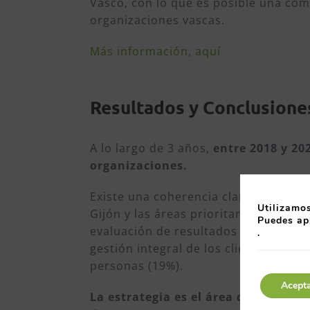
Vasco, con lo que es posible una com
organizaciones vascas.
Más información, aquí
Resultados y Conclusione
A lo largo de 3 años,
entre 2018 y 20
organizaciones.
Existe una coherencia clara en los re
Utilizamos
Gijón y las áreas prioritarias de gest
Puedes ap
evaluación de resultados y establecim
.
gestión integral de los clientes, desde
personas (19%).
Acept
La estrategia es el área de mejora p