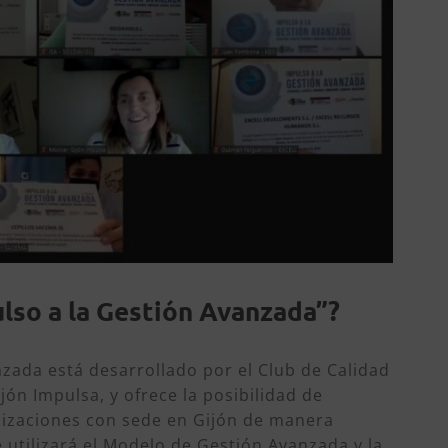
lso a la Gestión Avanzada”?
nzada está desarrollado por el Club de Calidad
jón Impulsa, y ofrece la posibilidad de
nizaciones con sede en Gijón de manera
 utilizará el Modelo de Gestión Avanzada y la