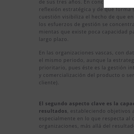
de sus tres años. En concreto, desta
reflexión estratégica y de qué forma 
cuestión visibiliza el hecho de que 
los esfuerzos de gestión se concentra
mientas que existe poca capacidad pa
largo plazo.
En las organizaciones vascas, con da
el mismo periodo, aunque la estrateg
prioritario, pues éste es la gestión i
y comercialización del producto o serv
cliente).
El segundo aspecto clave es la cap
resultados
, estableciendo objetivos
especialmente en lo que respecta al 
organizaciones, más allá del resulta