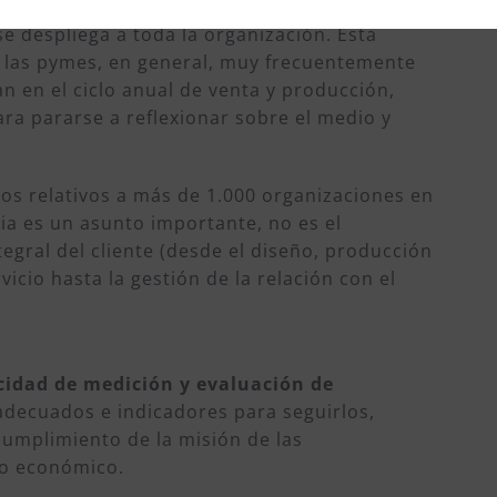
can aspectos como el cómo se desarrolla la
se despliega a toda la organización. Esta
en las pymes, en general, muy frecuentemente
n en el ciclo anual de venta y producción,
ra pararse a reflexionar sobre el medio y
tos relativos a más de 1.000 organizaciones en
ia es un asunto importante, no es el
ntegral del cliente (desde el diseño, producción
icio hasta la gestión de la relación con el
acidad de medición y evaluación de
 adecuados e indicadores para seguirlos,
cumplimiento de la misión de las
do económico.