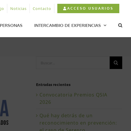
jo
Noticias
Contacto
ACCESO USUARIOS
PERSONAS
INTERCAMBIO DE EXPERIENCIAS
Buscar:
Entradas recientes
Convocatoria Premios QSIA
2026
Qué hay detrás de un
reconocimiento en prevención:
el caso de Seresco