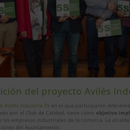
ción del proyecto Avilés Ind
o Avilés Industria 5S
en el que participaron diferente
nado por el Club de Calidad, tiene como
objetivo imp
 las empresas industriales de la comarca. La alcaldes
pciones del Ayuntamiento.