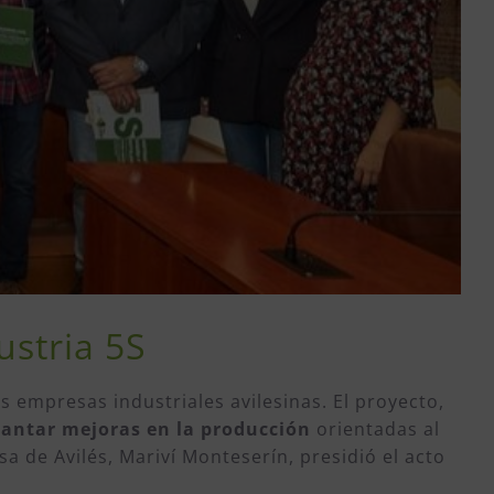
ustria 5S
s empresas industriales avilesinas. El proyecto,
lantar mejoras en la producción
orientadas al
a de Avilés, Mariví Monteserín, presidió el acto