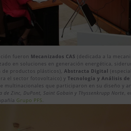
ición fueron
Mecanizados CAS
(dedicada a la mecani
zado en soluciones en generación energética, siderurg
n de productos plásticos),
Abstracta Digital
(especia
ra el sector fotovoltaico) y
Tecnología y Análisis de
e multinacionales que participaron en su diseño y a
na de Zinc, DuPont, Saint Gobain y Thyssenkrupp Norte
, 
ompañía
Grupo PFS
.