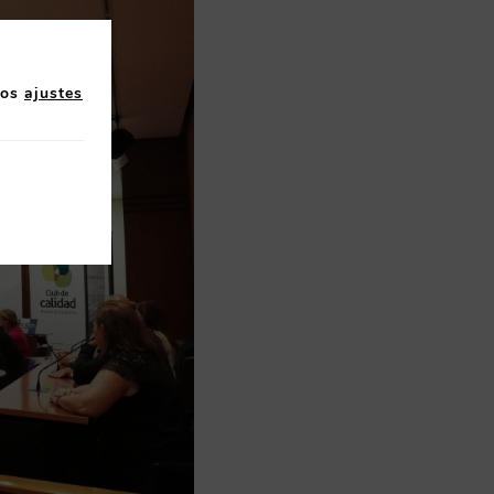
los
ajustes