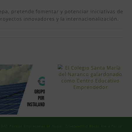
epa, pretende fomentar y potenciar iniciativas de
royectos innovadores y la internacionalización.
AD Parque Empresarial de Asipo · C/Secundino Roces Riera Portal