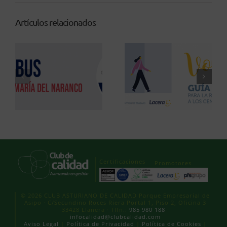
Artículos relacionados
Certificaciones
Promotores
© 2026 CLUB ASTURIANO DE CALIDAD Parque Empresarial de
Asipo · C/Secundino Roces Riera Portal 1, Piso 2, Oficina 3
33428 Llanera · Tlfn.:
985 980 188
·
infocalidad@clubcalidad.com
Aviso Legal
|
Política de Privacidad
|
Política de Cookies
|