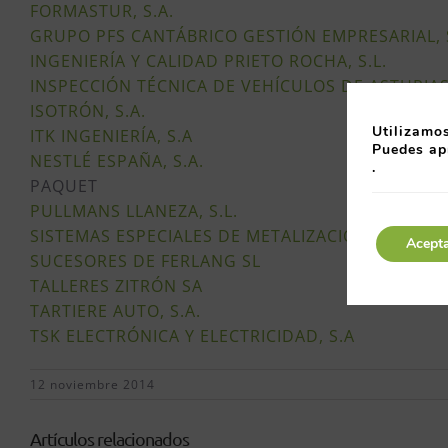
FORMASTUR, S.A.
GRUPO PFS CANTÁBRICO GESTIÓN EMPRESARIAL, S
INGENIERÍA Y CALIDAD PRIETO ROCHA, S.L.
INSPECCIÓN TÉCNICA DE VEHÍCULOS DE ASTURIAS,
ISOTRÓN, S.A.
Utilizamos
ITK INGENIERÍA, S.A
Puedes ap
NESTLÉ ESPAÑA, S.A.
.
PAQUET
PULLMANS LLANEZA, S.L.
SISTEMAS ESPECIALES DE METALIZACIÓN, S.A
.
Acept
SUCESORES DE FERLANG SL
TALLERES ZITRÓN SA
TARTIERE AUTO, S.A.
TSK ELECTRÓNICA Y ELECTRICIDAD, S.A
12 noviembre 2014
Artículos relacionados