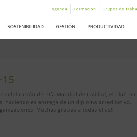
Agenda
Formación
Grupos de Traba
SOSTENIBILIDAD
GESTIÓN
PRODUCTIVIDAD
+15
de celebración del Día Mundial de Calidad, el Club r
, haciendoles entrega de un diploma acreditativo.
rganizaciones. Muchas gracias a todas ellas!!