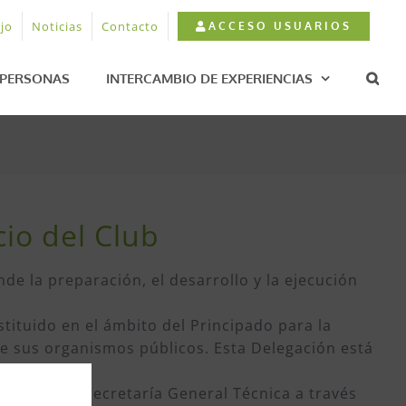
jo
Noticias
Contacto
ACCESO USUARIOS
PERSONAS
INTERCAMBIO DE EXPERIENCIAS
io del Club
de la preparación, el desarrollo y la ejecución
stituido en el ámbito del Principado para la
 de sus organismos públicos. Esta Delegación está
lencia
«.
onde a la Secretaría General Técnica a través