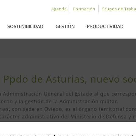
Agenda
Formación
Grupos de Traba
SOSTENIBILIDAD
GESTIÓN
PRODUCTIVIDAD
 Ppdo de Asturias, nuevo soc
a Administración General del Estado al que correspon
erno y la gestión de la Administración militar.
ias, con sede en Oviedo, es el órgano territorial con
 carácter administrativo del Ministerio de Defensa y
encia Europea
EFQM
nivel «
Compromiso hacia la Exce
ente de la Subsecretaría del Departamento. Corresp