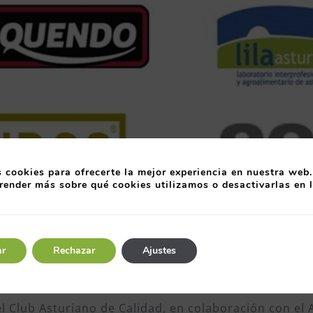
 cookies para ofrecerte la mejor experiencia en nuestra web.
render más sobre qué cookies utilizamos o desactivarlas en 
erá a sus socios +15 en el D
ar
Rechazar
Ajustes
l Club Asturiano de Calidad, en colaboración con el