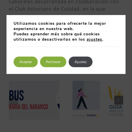
Laborales desarrollada en colaboración con
el Club Asturiano de Calidad, en la que
figuran las organizaciones que disponen en
Asturias de un certificado OHSAS 18001.
Utilizamos cookies para ofrecerte la mejor
experiencia en nuestra web.
Está disponible en
Puedes aprender más sobre qué cookies
https://www.clubcalidad.com/censo_ohsas/
utilizamos o desactivarlas en los
ajustes
.
08 octubre 2014
Aceptar
Rechazar
Ajustes
Artículos relacionados