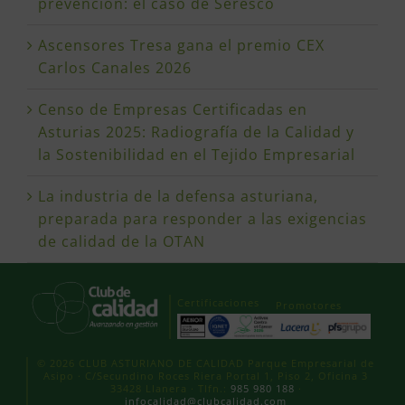
prevención: el caso de Seresco
Ascensores Tresa gana el premio CEX
Carlos Canales 2026
Censo de Empresas Certificadas en
Asturias 2025: Radiografía de la Calidad y
la Sostenibilidad en el Tejido Empresarial
La industria de la defensa asturiana,
preparada para responder a las exigencias
de calidad de la OTAN
Certificaciones
Promotores
© 2026 CLUB ASTURIANO DE CALIDAD Parque Empresarial de
Asipo · C/Secundino Roces Riera Portal 1, Piso 2, Oficina 3
33428 Llanera · Tlfn.:
985 980 188
·
infocalidad@clubcalidad.com