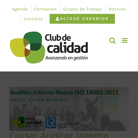
Saltar
Agenda
Formación
Grupos de Trabajo
Noticias
al
contenido
Contacto
ACCESO USUARIOS
Ver
imagen
más
grande
Curso: Auditor Interno