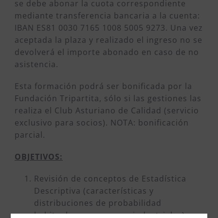
se debe abonar la cuota correspondiente
mediante transferencia bancaria a la cuenta:
IBAN ES81 0030 7165 1008 5005 9273. Una vez
aceptada la plaza y realizado el ingreso no se
devolverá el importe abonado en caso de no
asistencia.
Esta formación podrá ser bonificada por la
Fundación Tripartita, sólo si las gestiones las
realiza el Club Asturiano de Calidad (servicio
exclusivo para socios). NOTA: bonificación
parcial.
OBJETIVOS:
Revisión de conceptos de Estadística
Descriptiva (características y
distribuciones de probabilidad
habituales en procesos industriales),