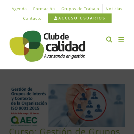
Saltar
Agenda
Formación
Grupos de Trabajo
Noticias
al
contenido
Contacto
ACCESO USUARIOS
Ver
imagen
más
grande
Curso: Gestión de Grupos