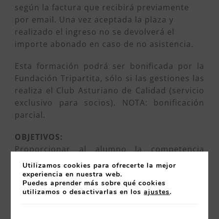
según la factura que recibirá previamente
por email. Una vez aceptada la plaza y
realizado el ingreso no se devolverá el
importe abonado en caso de no asistencia.
Esta formación podrá ser bonificada por la
Fundación Tripartita, sólo si las gestiones las
realiza el Club Asturiano de Calidad (servicio
exclusivo para socios). NOTA: bonificación
parcial.
OBJETIVOS:
Proporcionar al alumno la competencia
necesaria para afrontar con éxito:
Utilizamos cookies para ofrecerte la mejor
experiencia en nuestra web.
La determinación de las cuestiones
Puedes aprender más sobre qué cookies
utilizamos o desactivarlas en los
ajustes
.
internas y externas pertinentes para el
propósito y dirección estratégica de la
organización, que afectan a su