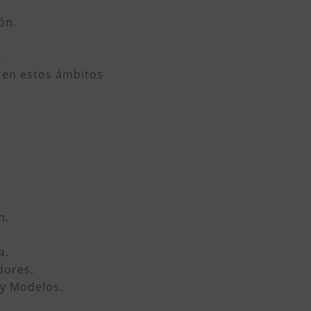
ón.
.
 en estos ámbitos
n.
a.
dores.
 y Modelos.