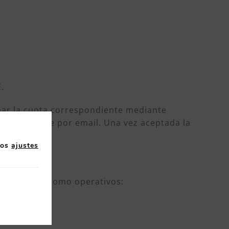
.
onar la cuota correspondiente mediante
á previamente por email. Una vez aceptada la
los
ajustes
stratégicos como operativos: