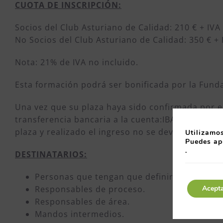
CUOTA DE INSCRIPCIÓN:
Socios del Club Asturiano de Calidad: 210 € + IVA
No Socios del Club Asturiano de Calidad: 350 € + 
Nota: 21% de IVA no incluido.
Esta formación podrá ser bonificada por la Fund
Una vez que su plaza haya sido confirmada por e
transferencia bancaria a la cuenta:IBAN ES81 003
plaza y realizado el ingreso no se devolverá el 
Utilizamos
Puedes ap
.
DESTINATARIOS:
Personas que tengan que definir objetivos e
Acept
Responsables de proceso.
Responsables de área.
Mandos intermedios.