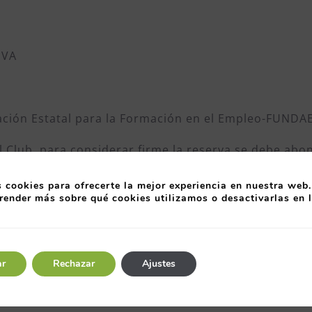
IVA
ación Estatal para la Formación en el Empleo-FUNDAE
l Club, para considerar firme la reserva se debe ab
0 7165 1008 5005 9273, según la factura que recibir
importe abonado en caso de no asistencia.
 cookies para ofrecerte la mejor experiencia en nuestra web.
render más sobre qué cookies utilizamos o desactivarlas en 
 indicadores dentro de su ámbito de gestión tanto e
ar
Rechazar
Ajustes