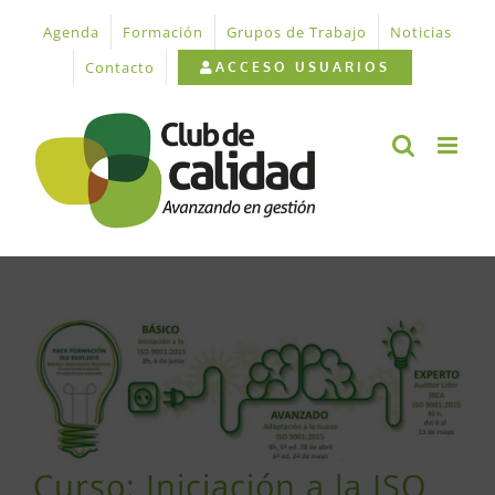
Saltar
Agenda
Formación
Grupos de Trabajo
Noticias
al
contenido
Contacto
ACCESO USUARIOS
Ver
imagen
más
grande
Curso: Iniciación a la ISO