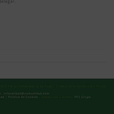
delegar.
AD Parque Empresarial de Asipo · C/Secundino Roces Riera Portal
8
·
infocalidad@clubcalidad.com
dad
|
Política de Cookies
| Desarrollo y diseño:
PFS Grupo