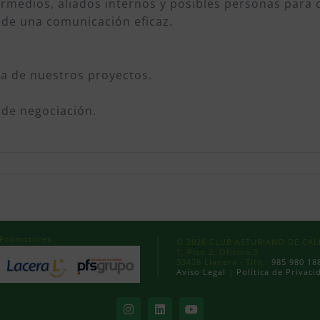
rmedios, aliados internos y posibles personas para 
 de una comunicación eficaz.
 de nuestros proyectos.
s de negociación.
Promotores
© 2026 CLUB ASTURIANO DE CALID
1, Piso 2, Oficina 3
33428 Llanera · Tlfn.:
985 980 18
Aviso Legal
|
Política de Privaci
Instagram
LinkedIn
YouTube