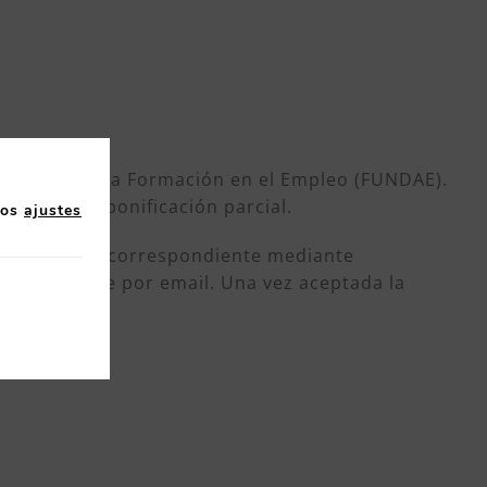
Estatal para la Formación en el Empleo (FUNDAE).
ios. NOTA: bonificación parcial.
los
ajustes
onar la cuota correspondiente mediante
á previamente por email. Una vez aceptada la