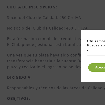
CUOTA DE INSCRIPCIÓN:
Socio del Club de Calidad: 250 € + IVA
No socio del Club de Calidad: 400 € + IVA
Esta formación cumple los requisitos necesarios 
Utilizamos
El Club puede gestionar esta bonificación de form
Puedes ap
.
Una vez que su plaza haya sido confirmada por e
transferencia bancaria a la cuenta:IBAN ES81 003
plaza y realizado el ingreso no se devolverá el 
Acept
DIRIGIDO A:
Responsables y técnicos de las áreas de Calida
OBEJTIVOS: