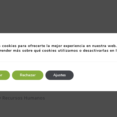
para poder ser bonificada a través de la Fundación 
 cookies para ofrecerte la mejor experiencia en nuestra web.
a gratuita, como servicio exclusivo sólo para sus soc
render más sobre qué cookies utilizamos o desactivarlas en 
l Club, para considerar firme la reserva se debe ab
0 7165 1008 5005 9273, según la factura que recibir
importe abonado en caso de no asistencia.
ar
Rechazar
Ajustes
d y Recursos Humanos