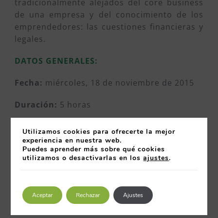
tradicionalmente alejados del core business
de una empresa y del conocimiento de los
emprendedores: las cuestiones financieras y
legales.
DATOS GENERALES:
Fecha:
miércoles, 18 de noviembre de 2015
Duración:
5 horas
Horario:
de 9:00h a 14:00h
Utilizamos cookies para ofrecerte la mejor
experiencia en nuestra web.
Lugar:
Talud de la Ería, Oviedo
Puedes aprender más sobre qué cookies
utilizamos o desactivarlas en los
ajustes
.
Formadora:
Ludivina Martínez Quintana,
Senior Manager Vaciero Corporate
Aceptar
Rechazar
Ajustes