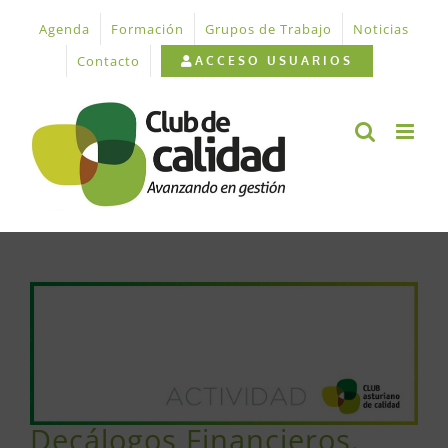
Saltar
Agenda
Formación
Grupos de Trabajo
Noticias
al
contenido
Contacto
ACCESO USUARIOS
Ver
imagen
más
grande
Decálogos Financieros.