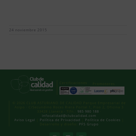
24 noviembre 2015
Certificaciones
Promotores
© 2026 CLUB ASTURIANO DE CALIDAD Parque Empresarial de
Asipo · C/Secundino Roces Riera Portal 1, Piso 2, Oficina 3
33428 Llanera · Tlfn.:
985 980 188
·
infocalidad@clubcalidad.com
Aviso Legal
|
Política de Privacidad
|
Política de Cookies
|
Desarrollo y diseño:
PFS Grupo