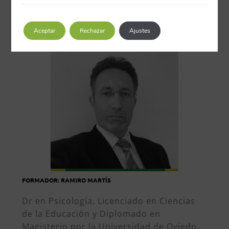
• Explotación de la información.
Aceptar
Rechazar
Ajustes
FORMADOR: RAMIRO MARTÍS
Dr en Psicología, Licenciado en Ciencias
de la Educación y Diplomado en
Magisterio por la Universidad de Oviedo,