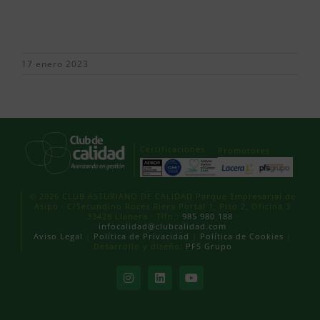
17 enero 2023
Certificaciones
Promotores
© 2026 CLUB ASTURIANO DE CALIDAD Parque Empresarial de
Asipo · C/Secundino Roces Riera Portal 1, Piso 2, Oficina 3
33428 Llanera · Tlfn.:
985 980 188
·
infocalidad@clubcalidad.com
Aviso Legal
|
Política de Privacidad
|
Política de Cookies
|
Desarrollo y diseño:
PFS Grupo
Instagram
LinkedIn
YouTube