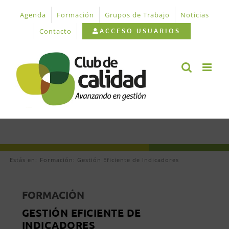
Saltar
Agenda
Formación
Grupos de Trabajo
Noticias
al
contenido
Contacto
ACCESO USUARIOS
Estás en:
Formación: Gestión Eficiente de Indicadores
FORMACIÓN
GESTIÓN EFICIENTE DE
INDICADORES