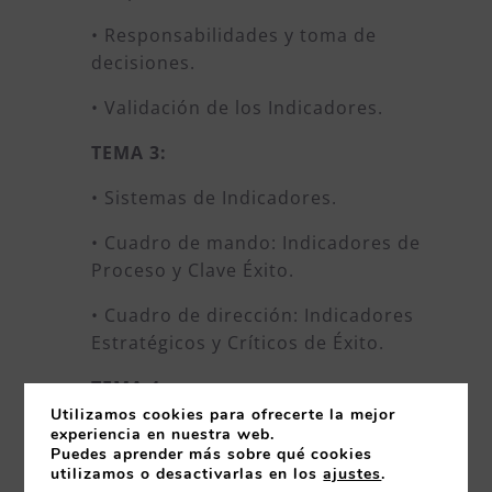
• Responsabilidades y toma de
decisiones.
• Validación de los Indicadores.
TEMA 3:
• Sistemas de Indicadores.
• Cuadro de mando: Indicadores de
Proceso y Clave Éxito.
• Cuadro de dirección: Indicadores
Estratégicos y Críticos de Éxito.
TEMA 4:
Utilizamos cookies para ofrecerte la mejor
• Análisis de cuantitativo y cualitativo
experiencia en nuestra web.
Puedes aprender más sobre qué cookies
de la información.
utilizamos o desactivarlas en los
ajustes
.