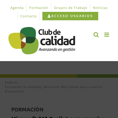
Saltar
Agenda
Formación
Grupos de Trabajo
Noticias
al
contenido
Contacto
ACCESO USUARIOS
Estás en:
Formación In company: Microsoft 365 Copilot para usuarios
(Fuensanta)
FORMACIÓN