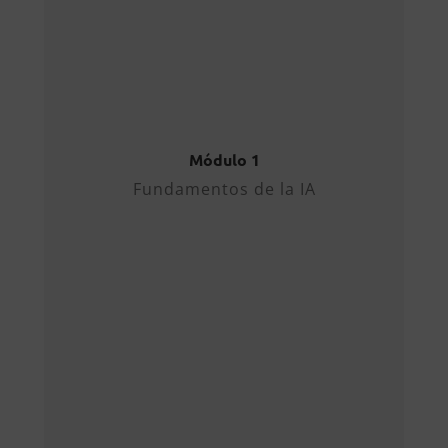
Definición y conceptos
básicos.
Tipos de IA: débil vs fuerte.
Machine Learning y Deep
Learning.
Estado Actual de la IA
Capacidades y limitaciones.
Módulo 1
Aplicaciones prácticas en el
Fundamentos de la IA
entorno laboral.
Tendencias y evolución
reciente.
Impacto en el Trabajo
Transformación de
procesos.
Automatización vs
aumentación.
Nuevas habilidades
necesarias