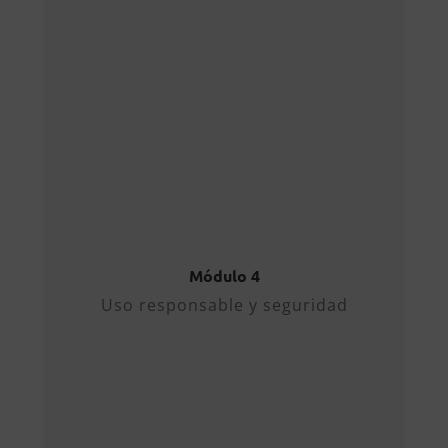
Uso responsable y
seguridad
Consideraciones de Seguridad
Protección de datos
sensibles.
Políticas de uso aceptable.
Confidencialidad
empresarial.
Módulo 4
Mejores Prácticas
Uso responsable y seguridad
Verificación de resultados.
Sesgos y limitaciones.
Documentación y
transparencia.
Futuro y Evolución
Próximos desarrollos.