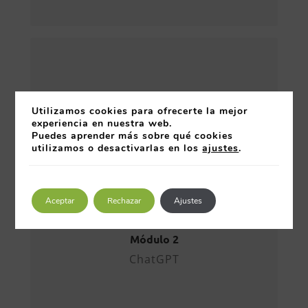
ChatGPT
Introducción a ChatGPT
Utilizamos cookies para ofrecerte la mejor
experiencia en nuestra web.
¿Qué es y cómo funciona?
Puedes aprender más sobre qué cookies
Versiones y capacidades.
utilizamos o desactivarlas en los
ajustes
.
Acceso y planes
disponibles.
Usos Prácticos
Aceptar
Rechazar
Ajustes
Redacción y edición de
textos.
Módulo 2
Análisis y síntesis de
ChatGPT
información.
Resolución de problemas.
Generación de ideas.