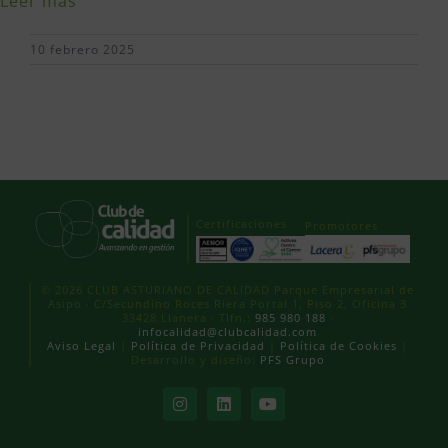
Leer más
10 febrero 2025
Certificaciones
Promotores
© 2026 CLUB ASTURIANO DE CALIDAD Parque Empresarial de
Asipo · C/Secundino Roces Riera Portal 1, Piso 2, Oficina 3
33428 Llanera · Tlfn.:
985 980 188
·
infocalidad@clubcalidad.com
Aviso Legal
|
Política de Privacidad
|
Política de Cookies
|
Desarrollo y diseño:
PFS Grupo
Instagram
LinkedIn
YouTube