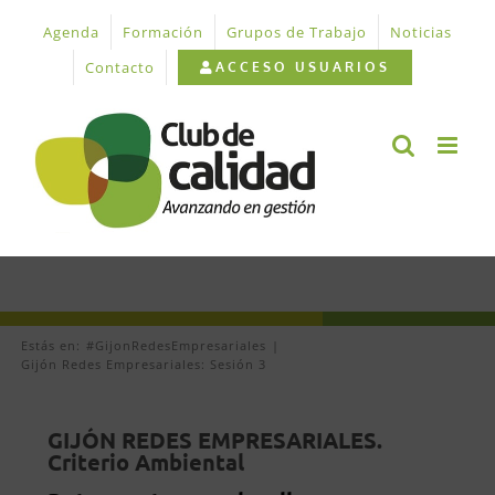
Saltar
Agenda
Formación
Grupos de Trabajo
Noticias
al
contenido
Contacto
ACCESO USUARIOS
Estás en:
#GijonRedesEmpresariales
Gijón Redes Empresariales: Sesión 3
GIJÓN REDES EMPRESARIALES.
Criterio Ambiental