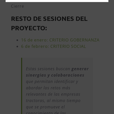
Cierre
RESTO DE SESIONES DEL
PROYECTO:
16 de enero: CRITERIO GOBERNANZA
6 de febrero: CRITERIO SOCIAL
Estas sesiones buscan
generar
sinergias y colaboraciones
que permitan identificar y
abordar los retos más
relevantes de las empresas
tractoras, al mismo tiempo
que se promueve el
conocimiento de las