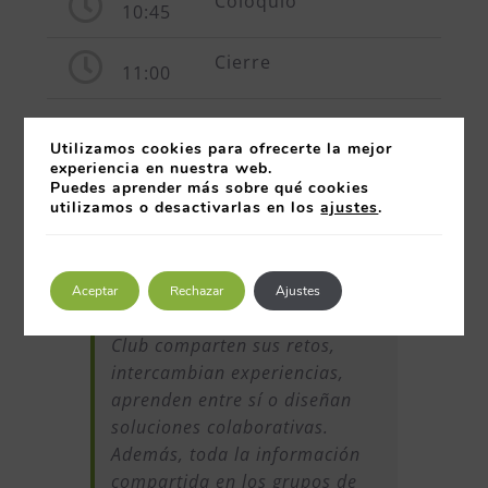
Coloquio
10:45
Cierre
11:00
Sobre los Grupos de
Utilizamos cookies para ofrecerte la mejor
experiencia en nuestra web.
Trabajo del Club
Puedes aprender más sobre qué cookies
utilizamos o desactivarlas en los
ajustes
.
Son la herramienta principal
Aceptar
Rechazar
Ajustes
mediante la cual los socios del
Club comparten sus retos,
intercambian experiencias,
aprenden entre sí o diseñan
soluciones colaborativas.
Además, toda la información
compartida en los grupos de