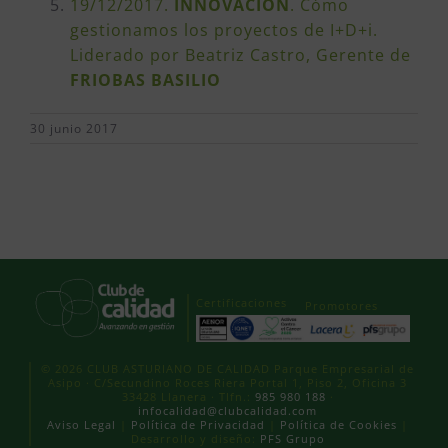
19/12/2017.
INNOVACIÓN
. Cómo
gestionamos los proyectos de I+D+i.
Liderado por Beatriz Castro, Gerente de
FRIOBAS BASILIO
30 junio 2017
Certificaciones
Promotores
© 2026 CLUB ASTURIANO DE CALIDAD Parque Empresarial de
Asipo · C/Secundino Roces Riera Portal 1, Piso 2, Oficina 3
33428 Llanera · Tlfn.:
985 980 188
·
infocalidad@clubcalidad.com
Aviso Legal
|
Política de Privacidad
|
Política de Cookies
|
Desarrollo y diseño:
PFS Grupo