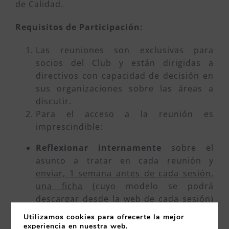
de Calidad.
Requisitos de Participación:
Las reuniones son exclusivas para
socios del Club y están dirigidas a
directivos con capacidad de decisión en
sus organizaciones sobre las áreas a
discutir.
Para el acceso a la reunión es
imprescindible:
Reflexionar internamente
sobre el
asunto a tratar en cada reunión y
enviar, 1 semana antes de cada sesión,
una ficha
(cuyo modelo se podrá
descargar desde la web de cada sesión)
con la descripción de dos retos
Utilizamos cookies para ofrecerte la mejor
pendientes de solucionar relacionados
experiencia en nuestra web.