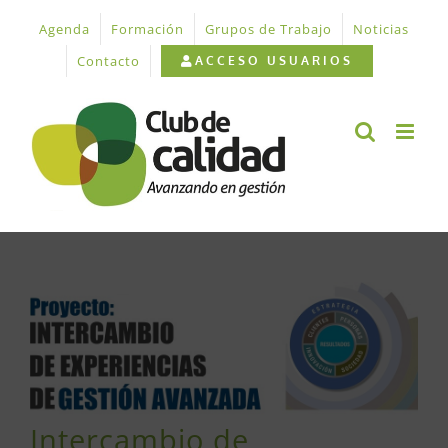
Saltar
Agenda
Formación
Grupos de Trabajo
Noticias
al
contenido
Contacto
ACCESO USUARIOS
Ver
imagen
más
grande
Intercambio de