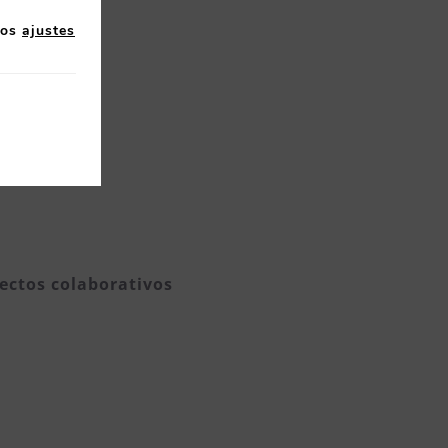
los
ajustes
aborales
ectos colaborativos