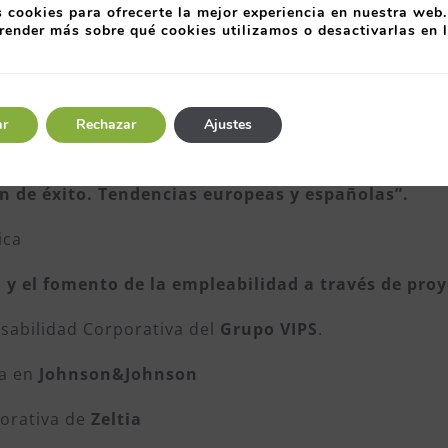
 cookies para ofrecerte la mejor experiencia en nuestra web.
render más sobre qué cookies utilizamos o desactivarlas en 
 del Instituto Asturiano de Prevención de Riesgos L
ar
Rechazar
Ajustes
 Asturiano de Calidad
n de éxito. Tendencias europeas y españolas”.
ica
y el fomento de la empleabilidad a través de proy
nsabilidad Corporativa del
Grupo VIPS
.
ia en
Johnson&Johnson
porativa de
Zeltia