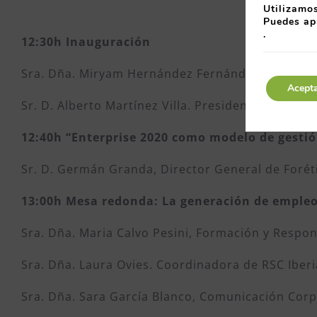
Utilizamos
Puedes ap
.
12:30h Inauguración
Sra. Dña. Miryam Hernández Fernández. Directora
Acept
Sr. D. Alberto Martínez Villa. Presidente del Club
12:40h “Enterprise 2020 como modelo de gestió
Sr. D. Germán Granda, Director General de Forét
13:00h Mesa redonda: La generación de empleo 
Sra. Dña. Maria Calvo Pesini, Formación y Respo
Sra. Dña. Laura Ovies. Coordinadora de RSC Iber
Sra. Dña. Sara García Blanco, Comunicación Cor