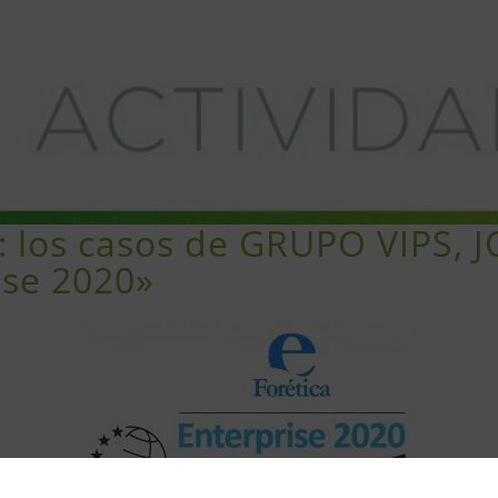
o: los casos de GRUPO VIPS
ise 2020»