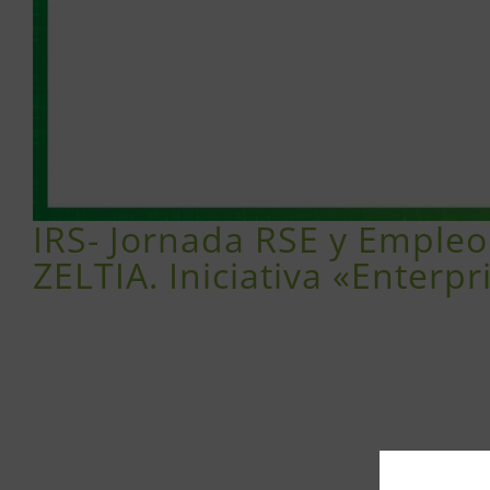
IRS- Jornada RSE y Emple
ZELTIA. Iniciativa «Enterpr