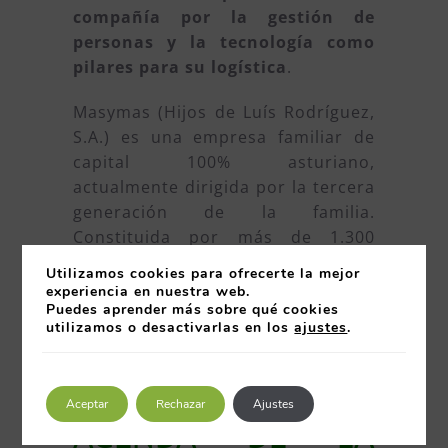
compañía por la gestión de
personas y la tecnología como
pilares para su logística
.
Masymas (Hijos de Luís Rodríguez,
S.A.) es una empresa familiar de
capital 100% asturiano,
actualmente dirigida por la tercera
generación de la familia.
Constituida por más de 1.300
trabajadores/as de las que el 80%
Utilizamos cookies para ofrecerte la mejor
son mujeres, presta sus servicios
experiencia en nuestra web.
Puedes aprender más sobre qué cookies
desde sus supermercados,
utilizamos o desactivarlas en los
ajustes
.
Cash&Carry MyCash, franquicias
MyM y minymas y su red de
distribución al por mayor.
Aceptar
Rechazar
Ajustes
AGENDA DE LA