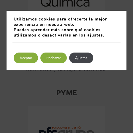
Utilizamos cookies para ofrecerte la mejor
experiencia en nuestra web.
Puedes aprender más sobre qué cookies
Reconocimiento en la categoría «gran
utilizamos o desactivarlas en los
ajustes
.
empresa» 2024
:
Química del Nalón.
Por su labor y compromiso con los
Aceptar
Rechazar
Ajustes
modelos de gestión, el cumplimiento
normativo y la mejora continua.
PYME