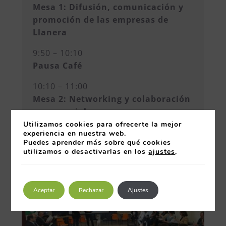
Mesa 1: Difusión, comunicación y
promoción de las empresas de
Llanera
9:50 – 10:10
Pausa Café
10:10 – 11:00
Mesa 2: Networking y colaboración
empresarial
Utilizamos cookies para ofrecerte la mejor
experiencia en nuestra web.
Puedes aprender más sobre qué cookies
utilizamos o desactivarlas en los
ajustes
.
Aceptar
Rechazar
Ajustes