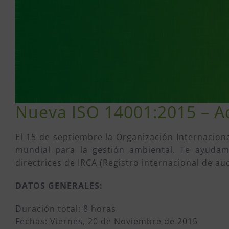
Nueva ISO 14001:2015 – A
El 15 de septiembre la Organización Internaciona
mundial para la gestión ambiental. Te ayudam
directrices de IRCA (Registro internacional de aud
DATOS GENERALES:
Duración total: 8 horas
Fechas: Viernes, 20 de Noviembre de 2015