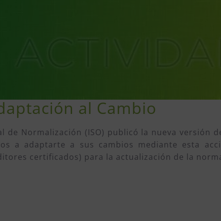
daptación al Cambio
l de Normalización (ISO) publicó la nueva versión d
os a adaptarte a sus cambios mediante esta acci
itores certificados) para la actualización de la norm