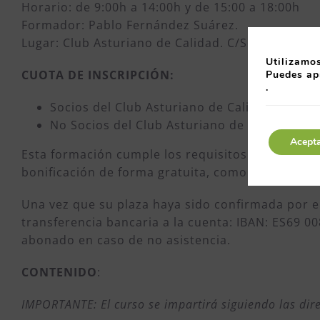
Horario: de 9:00h a 14:00h y de 15:00 a 18:00h
Formador: Pablo Fernández Suárez.
Lugar: Club Asturiano de Calidad. C/Secundino Roc
Utilizamos
CUOTA DE INSCRIPCIÓN:
Puedes ap
.
Socios del Club Asturiano de Calidad: 104 € 
No Socios del Club Asturiano de Calidad: 288
Acept
Esta formación cumple los requisitos necesarios 
bonificación de forma gratuita, como servicio exc
Una vez que su plaza haya sido confirmada por e
transferencia bancaria a la cuenta: IBAN: ES69 0
abonado en caso de no asistencia.
CONTENIDO
:
IMPORTANTE: El curso se impartirá siguiendo las direc