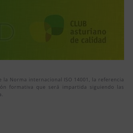
e la Norma internacional ISO 14001, la referencia
ón formativa que será impartida siguiendo las
a.