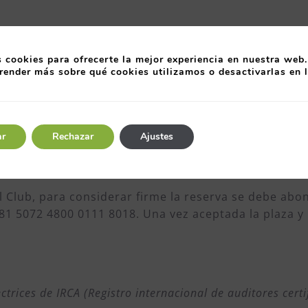
es Riera, nº 1, 2ª planta. Pol. de Asipo. Llanera
 cookies para ofrecerte la mejor experiencia en nuestra web.
render más sobre qué cookies utilizamos o desactivarlas en 
+ IVA
 € + IVA
ar
Rechazar
Ajustes
para poder ser bonificada a través de la
FUNDACIÓN 
lusivo sólo para sus socios.
l Club, para considerar firme la reserva se debe ab
081 5072 4800 0111 8018. Una vez aceptada la plaza y 
trices de IRCA (Registro internacional de auditores cert