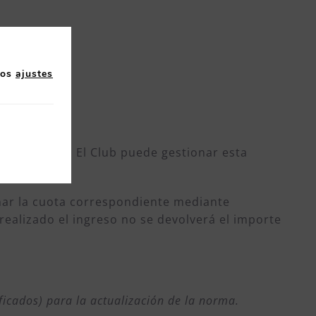
los
ajustes
TRIPARTITA
. El Club puede gestionar esta
onar la cuota correspondiente mediante
realizado el ingreso no se devolverá el importe
ificados) para la actualización de la norma.