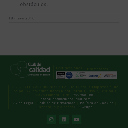
obstáculos.
18 mayo 2016
Certificaciones
Promotores
© 2026 CLUB ASTURIANO DE CALIDAD Parque Empresarial de
Asipo · C/Secundino Roces Riera Portal 1, Piso 2, Oficina 3
33428 Llanera · Tlfn.:
985 980 188
·
infocalidad@clubcalidad.com
Aviso Legal
|
Política de Privacidad
|
Política de Cookies
|
Desarrollo y diseño:
PFS Grupo
Instagram
LinkedIn
YouTube