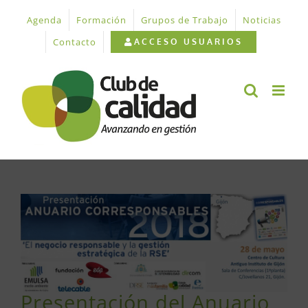
Saltar
Agenda
Formación
Grupos de Trabajo
Noticias
al
contenido
Contacto
ACCESO USUARIOS
Ver
imagen
más
grande
Presentación del Anuario