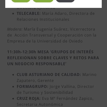
FUNDACIÓN EDP:
Vanda Martins,
Directora Ejecutiva
TELECABLE:
María Adaro, Directora de
Relaciones Institucionales
Modera:
María Eugenia Suárez, Vicerrectora
de Acción Transversal y Cooperación con la
Empresa de la Universidad de Oviedo
11:30h-12:30h MESA ‘GRUPOS DE INTERÉS
REFLEXIONAN SOBRE CLAVES Y RETOS PARA
UN NEGOCIO RESPONSABLE’
CLUB ASTURIANO DE CALIDAD:
Marino
Zapatero, Gerente
FORMAGRUPO:
Jorge Vallina, Director
de Turismo y Sostenibilidad
CRUZ ROJA:
Eva Mª Fernández Zapico,
Secretaria Autonómica