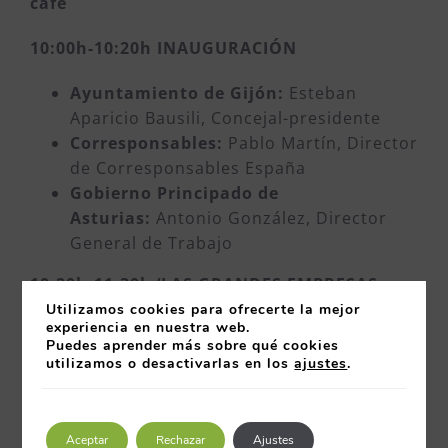
café
10:00h-10:20h INAUGURACIÓN
Ayuntamiento de Gijón:
Esteban
Aparicio Bausili, Concejal-presidente
Corresponsables:
Pablo Martín, Director
de Corresponsables España
Gobierno Principado de
Asturias:
Antonio González, Director
General de Trabajo
10:20h-11:30h ‘LAS GRANDES EMPRESAS
REFLEXIONAN SOBRE EL NEGOCIO
Utilizamos cookies para ofrecerte la mejor
experiencia en nuestra web.
RESPONSABLE Y LA GESTIÓN ESTRATÉGICA
Puedes aprender más sobre qué cookies
DE LA RSE’
utilizamos o desactivarlas en los
ajustes
.
EMULSA:
Pilar Vázquez, Directora
Gerente
Aceptar
Rechazar
Ajustes