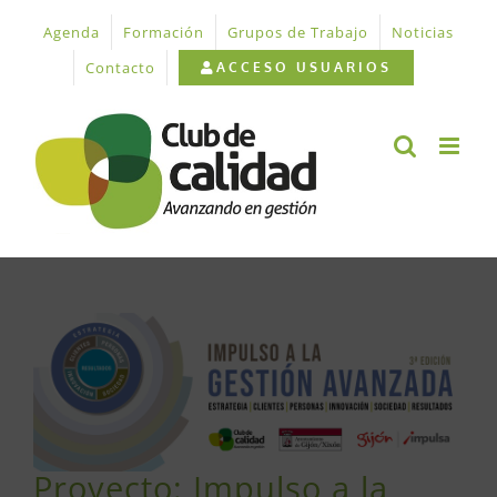
Saltar
Agenda
Formación
Grupos de Trabajo
Noticias
al
contenido
Contacto
ACCESO USUARIOS
Ver
imagen
más
grande
Proyecto: Impulso a la