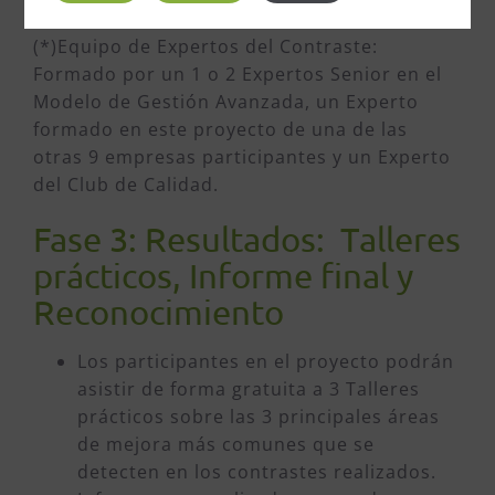
y consensuar y priorizar las mejoras.
(*)Equipo de Expertos del Contraste:
Formado por un 1 o 2 Expertos Senior en el
Modelo de Gestión Avanzada, un Experto
formado en este proyecto de una de las
otras 9 empresas participantes y un Experto
del Club de Calidad.
Fase 3: Resultados: Talleres
prácticos, Informe final y
Reconocimiento
Los participantes en el proyecto podrán
asistir de forma gratuita a 3 Talleres
prácticos sobre las 3 principales áreas
de mejora más comunes que se
detecten en los contrastes realizados.