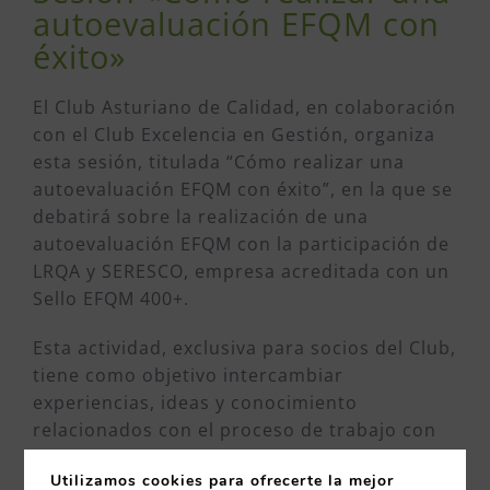
autoevaluación EFQM con
éxito»
El Club Asturiano de Calidad, en colaboración
con el Club Excelencia en Gestión, organiza
esta sesión, titulada “Cómo realizar una
autoevaluación EFQM con éxito”, en la que se
debatirá sobre la realización de una
autoevaluación EFQM con la participación de
LRQA y SERESCO, empresa acreditada con un
Sello EFQM 400+.
Esta actividad, exclusiva para socios del Club,
tiene como objetivo intercambiar
experiencias, ideas y conocimiento
relacionados con el proceso de trabajo con
el Modelo EFQM, así como poner en contacto
Utilizamos cookies para ofrecerte la mejor
a profesionales y empresas que trabajan en