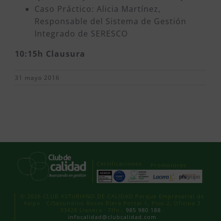
Caso Práctico: Alicia Martínez,
Responsable del Sistema de Gestión
Integrado de SERESCO
10:15h Clausura
31 mayo 2016
Certificaciones
Promotores
© 2026 CLUB ASTURIANO DE CALIDAD Parque Empresarial de
Asipo · C/Secundino Roces Riera Portal 1, Piso 2, Oficina 3
33428 Llanera · Tlfn.:
985 980 188
·
infocalidad@clubcalidad.com