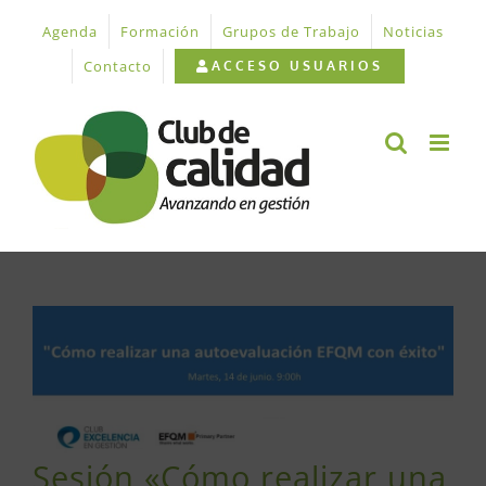
Saltar
Agenda
Formación
Grupos de Trabajo
Noticias
al
contenido
Contacto
ACCESO USUARIOS
Ver
imagen
más
grande
Sesión «Cómo realizar una