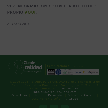
VER INFORMACIÓN COMPLETA DEL TÍTULO
PROPIO
AQUÍ
.
21 enero 2016
Certificaciones
Promotores
© 2026 CLUB ASTURIANO DE CALIDAD Parque Empresarial de
Asipo · C/Secundino Roces Riera Portal 1, Piso 2, Oficina 3
33428 Llanera · Tlfn.:
985 980 188
·
infocalidad@clubcalidad.com
Aviso Legal
|
Política de Privacidad
|
Política de Cookies
|
Desarrollo y diseño:
PFS Grupo