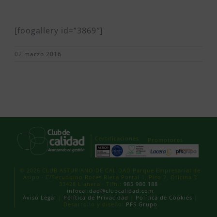
[foogallery id=”3869″]
02 marzo 2016
Certificaciones
Promotores
© 2026 CLUB ASTURIANO DE CALIDAD Parque Empresarial de
Asipo · C/Secundino Roces Riera Portal 1, Piso 2, Oficina 3
33428 Llanera · Tlfn.:
985 980 188
·
infocalidad@clubcalidad.com
Aviso Legal
|
Política de Privacidad
|
Política de Cookies
|
Desarrollo y diseño:
PFS Grupo