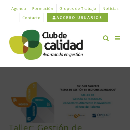
Saltar
Agenda
Formación
Grupos de Trabajo
Noticias
al
contenido
Contacto
ACCESO USUARIOS
Ver
imagen
más
grande
Taller: Gestión de