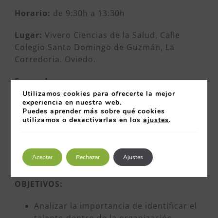
Horario:
de 9:30h a 13:30h
Lugar:
Vivero Ciencias de la Salud, Calle
Colegio Santo Domingo de Guzmán, La
Corredoria. Oviedo.
Formador:
Utilizamos cookies para ofrecerte la mejor
experiencia en nuestra web.
Jessica Buelga. Experta en RRHH,
Puedes aprender más sobre qué cookies
Formación y Consultoría.
utilizamos o desactivarlas en los
ajustes
.
Juan Díaz García, Gerente de
ASINCAR, Asociación de Investigación de
Industrias Cárnicas del Principado de
Aceptar
Rechazar
Ajustes
Asturias.
OBJETIVOS:
Analizar la importancia de identificar el
talento dentro de la organización