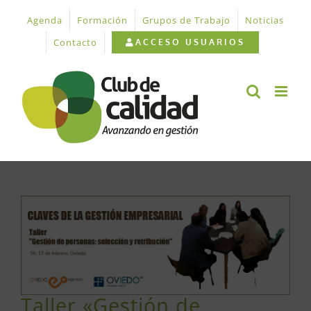
Saltar
Agenda
Formación
Grupos de Trabajo
Noticias
al
contenido
Contacto
ACCESO USUARIOS
Ver
imagen
más
grande
Taller «Gestión de