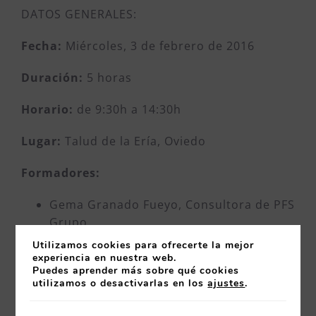
DATOS GENERALES:
Fecha:
Miércoles, 3 de febrero de 2016
Duración:
5 horas
Horario:
de 9:30h a 14:30h
Lugar:
Talud de la Ería, Oviedo
Formadores:
Gema Granado Fueyo, Consultora de PFS
Grupo
Enrique López, Consejero Delegado de
Utilizamos cookies para ofrecerte la mejor
Industrias Lácteas Monteverde
experiencia en nuestra web.
Puedes aprender más sobre qué cookies
utilizamos o desactivarlas en los
ajustes
.
OBJETIVOS: