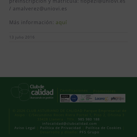
preinscripción y matrícula: flopezi@uniovi.es
/ amalverez@uniovi.es
Más información:
aquí
13 julio 2016
Certificaciones
Promotores
© 2026 CLUB ASTURIANO DE CALIDAD Parque Empresarial de
Asipo · C/Secundino Roces Riera Portal 1, Piso 2, Oficina 3
33428 Llanera · Tlfn.:
985 980 188
·
infocalidad@clubcalidad.com
Aviso Legal
|
Política de Privacidad
|
Política de Cookies
|
Desarrollo y diseño:
PFS Grupo