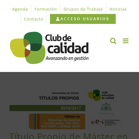
Saltar
Agenda
Formación
Grupos de Trabajo
Noticias
al
contenido
Contacto
ACCESO USUARIOS
Ver
imagen
más
grande
Título Propio de Máster en