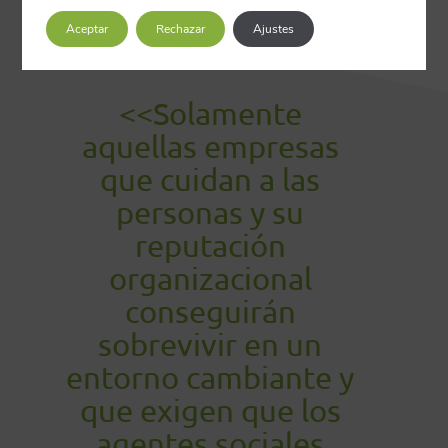
Aceptar
Rechazar
Ajustes
<<Solamente
aquellas empresas
que cuidan a las
personas y su
reputación
organizacional
conseguirán
sobrevivir en un
entorno cambiante y
que exigen que los
agentes sociales