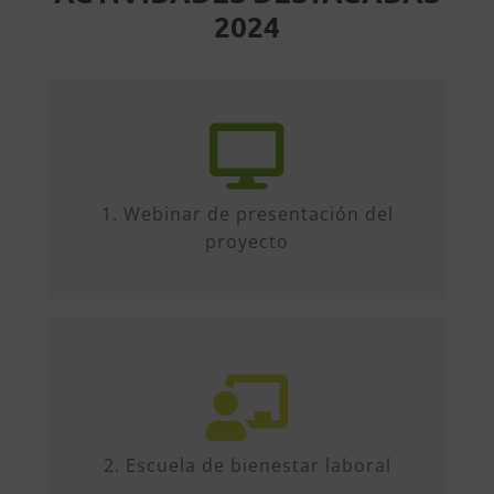
2024
15
Que se llevará a cabo el próximo
de febrero de 2024
1. Webinar de presentación del
proyecto
A través de la cual se llevarán a cabo
talleres, webinares y jornadas de
sensibilización.
2. Escuela de bienestar laboral